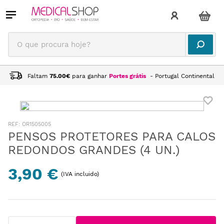
O que procura hoje?
Faltam
75.00
€
para ganhar
Portes grátis
- Portugal Continental
:
OR1505005
PENSOS PROTETORES PARA CALOS
REDONDOS GRANDES (4 UN.)
3,90 €
(IVA incluido)