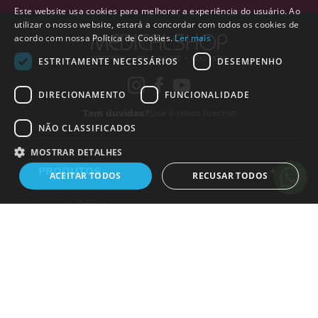
Este website usa cookies para melhorar a experiência do usuário. Ao
utilizar o nosso website, estará a concordar com todos os cookies de
acordo com nossa Política de Cookies.
Ler mais
ESTRITAMENTE NECESSÁRIOS
DESEMPENHO
Alguém de
Lisboa
,
Portugal
,
acabou de comprar:
DIRECIONAMENTO
FUNCIONALIDADE
Tem duvidas?
Use o nosso livechat
Spray de Frio (400 ml)
NÃO CLASSIFICADOS
20 horas atrás
MOSTRAR DETALHES
PRODUTOS
+
ACEITAR TODOS
RECUSAR TODOS
LINKS ÚTEIS
+
Estritamente necessários
Desempenho
Direcionamento
INSTITUCIONAL
+
Funcionalidade
Não classificados
LEGAL
+
Os cookies estritamente necessários permitem a funcionalidade central do
website, como login de usuário e gestão da conta. O site não pode ser
METODO DE PAGAMENTO
utilizado corretamente sem os cookies estritamente necessários.