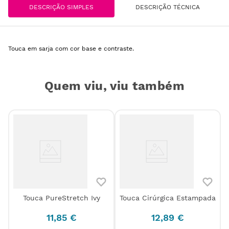
DESCRIÇÃO SIMPLES
DESCRIÇÃO TÉCNICA
Touca em sarja com cor base e contraste.
Quem viu, viu também
s
Touca PureStretch Ivy
Touca Cirúrgica Estampada
11
,
85
€
12
,
89
€