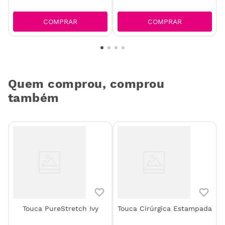
COMPRAR
COMPRAR
Quem comprou, comprou
também
s
Touca PureStretch Ivy
Touca Cirúrgica Estampada