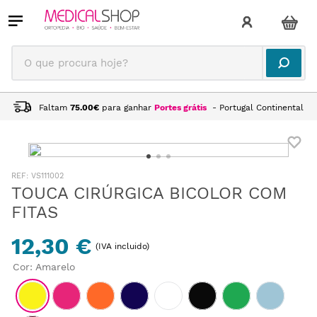
O que procura hoje?
Faltam
75.00
€
para ganhar
Portes grátis
- Portugal Continental
:
VS111002
TOUCA CIRÚRGICA BICOLOR COM
FITAS
12,30 €
(IVA incluido)
Cor
:
Amarelo