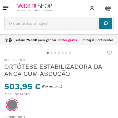
O que procura hoje?
Faltam
75.00
€
para ganhar
Portes grátis
- Portugal Continental
:
OR183001
ORTÓTESE ESTABILIZADORA DA
ANCA COM ABDUÇÃO
503,95 €
(IVA incluido)
Cor
:
Cinzento
Tamanho
:
1