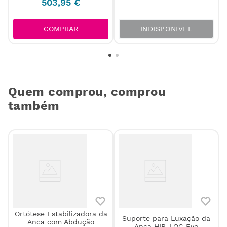
503
,
95
€
INDISPONIVEL
COMPRAR
Quem comprou, comprou
também
Ortótese Estabilizadora da
Suporte para Luxação da
Anca com Abdução
D
Anca HIP-LOC Evo