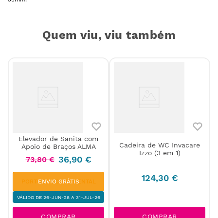
Quem viu, viu também
Elevador de Sanita com
Cadeira de WC Invacare
Apoio de Braços ALMA
Izzo (3 em 1)
36
,
90
€
73
,
80
€
124
,
30
€
PORTUGAL CONTINENTAL
ENVIO GRÁTIS
VÁLIDO DE 26-JUN-26 A 31-JUL-26
COMPRAR
COMPRAR