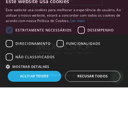
Este website usa cookies
Este website usa cookies para melhorar a experiência do usuário. Ao
utilizar o nosso website, estará a concordar com todos os cookies de
Aceito receber e-mails com notícias e promoções da MedicalShop
acordo com nossa Política de Cookies.
Ler mais
ESTRITAMENTE NECESSÁRIOS
DESEMPENHO
DIRECIONAMENTO
FUNCIONALIDADE
NÃO CLASSIFICADOS
Alguém de
Aveiro
,
Portugal
,
acabou de comprar:
MOSTRAR DETALHES
Toalhitas Desinfetantes 3 em
Tem duvidas?
Use o nosso livechat
ACEITAR TODOS
RECUSAR TODOS
1 Medipal (200 un.)
7 horas atrás
PRODUTOS
+
Estritamente necessários
Desempenho
Direcionamento
Funcionalidade
Não classificados
LINKS ÚTEIS
+
Os cookies estritamente necessários permitem a funcionalidade central do
website, como login de usuário e gestão da conta. O site não pode ser
INSTITUCIONAL
+
utilizado corretamente sem os cookies estritamente necessários.