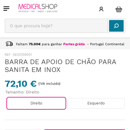
O que procura hoje?
Faltam
75.00
€
para ganhar
Portes grátis
- Portugal Continental
:
GE00109001
BARRA DE APOIO DE CHÃO PARA
SANITA EM INOX
72,10 €
(IVA incluido)
Tamanho
:
Direito
Direito
Esquerdo