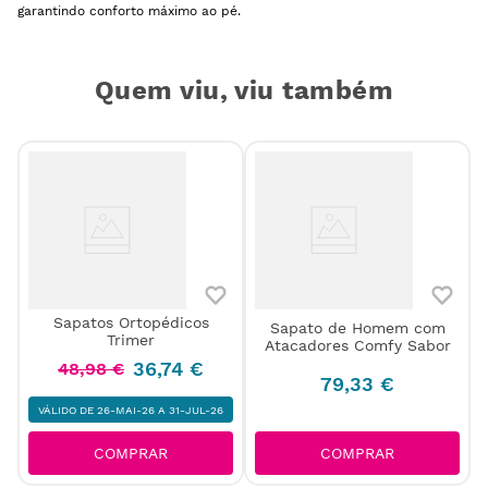
garantindo conforto máximo ao pé.
Quem viu, viu também
Sapatos Ortopédicos
Sapato de Homem com
a
Trimer
Atacadores Comfy Sabor
36
,
74
€
48
,
98
€
79
,
33
€
VÁLIDO DE 26-MAI-26 A 31-JUL-26
COMPRAR
COMPRAR