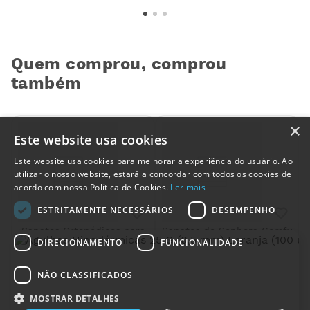
Quem comprou, comprou
também
×
Este website usa cookies
Este website usa cookies para melhorar a experiência do usuário. Ao
utilizar o nosso website, estará a concordar com todos os cookies de
acordo com nossa Política de Cookies.
Ler mais
ESTRITAMENTE NECESSÁRIOS
DESEMPENHO
Sapatos Ortopédicos para
Sapatos de Senhora Comfy
a
Homem Comfy Sion
Dália
DIRECIONAMENTO
FUNCIONALIDADE
84
,
50
€
86
,
15
€
NÃO CLASSIFICADOS
COMPRAR
COMPRAR
MOSTRAR DETALHES