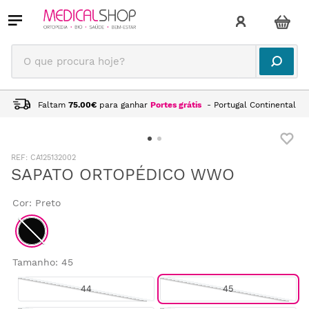
O que procura hoje?
Faltam
75.00
€
para ganhar
Portes grátis
- Portugal Continental
:
CA125132002
SAPATO ORTOPÉDICO WWO
Cor
:
Preto
Tamanho
:
45
44
45