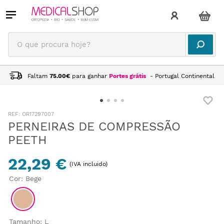
O que procura hoje?
Faltam
75.00
€
para ganhar
Portes grátis
- Portugal Continental
:
OR17297007
PERNEIRAS DE COMPRESSÃO
PEETH
22,29 €
(IVA incluido)
Cor
:
Bege
Tamanho
:
L