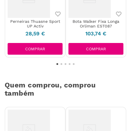
Perneiras Thuasne Sport
Bota Walker Fixa Longa
a
UP Activ
Orliman EST087
28
,
59
€
103
,
74
€
COMPRAR
COMPRAR
Quem comprou, comprou
também