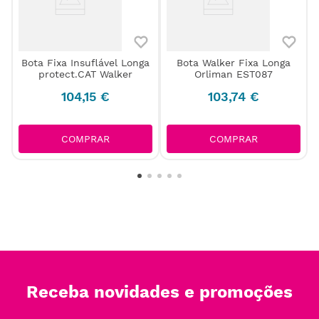
Bota Fixa Insuflável Longa
Bota Walker Fixa Longa
protect.CAT Walker
Orliman EST087
104
,
15
€
103
,
74
€
COMPRAR
COMPRAR
Receba novidades e promoções