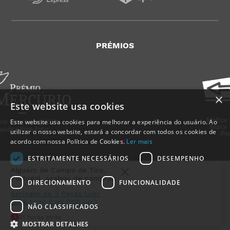
PRÉMIOS
×
Este website usa cookies
Este website usa cookies para melhorar a experiência do usuário. Ao
utilizar o nosso website, estará a concordar com todos os cookies de
acordo com nossa Política de Cookies.
Ler mais
ESTRITAMENTE NECESSÁRIOS
DESEMPENHO
Al
de
DIRECIONAMENTO
FUNCIONALIDADE
Ca
de 
Por
NÃO CLASSIFICADOS
ac
MedicalShop - Saúde e Bem-Estar
de
2011-2026 | Todos os direitos reservados
MOSTRAR DETALHES
co