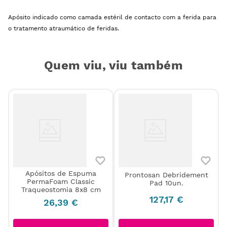
Apósito indicado como camada estéril de contacto com a ferida para
o tratamento atraumático de feridas.
Quem viu, viu também
Apósitos de Espuma
Prontosan Debridement
m
PermaFoam Classic
Pad 10un.
Traqueostomia 8x8 cm
127
,
17
€
26
,
39
€