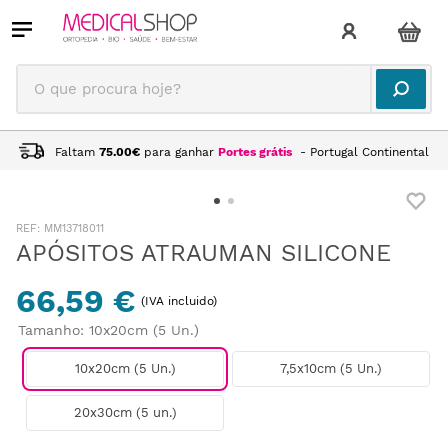
O que procura hoje?
Faltam
75.00
€
para ganhar
Portes grátis
- Portugal Continental
:
MM13718011
APÓSITOS ATRAUMAN SILICONE
66,59 €
(IVA incluido)
Tamanho
:
10x20cm (5 Un.)
10x20cm (5 Un.)
7,5x10cm (5 Un.)
20x30cm (5 un.)