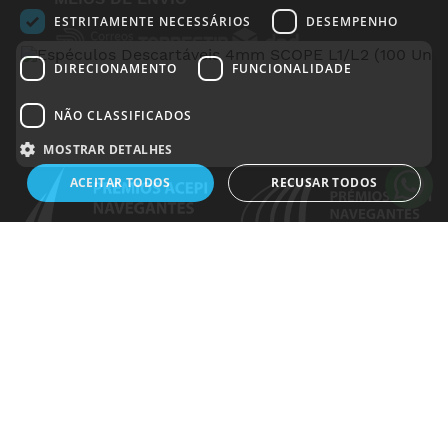
ESTRITAMENTE NECESSÁRIOS
DESEMPENHO
DIRECIONAMENTO
FUNCIONALIDADE
NÃO CLASSIFICADOS
PRÉMIOS
MOSTRAR DETALHES
ACEITAR TODOS
RECUSAR TODOS
Estritamente necessários
Desempenho
Direcionamento
Funcionalidade
Não classificados
Os cookies estritamente necessários permitem a funcionalidade central do
website, como login de usuário e gestão da conta. O site não pode ser
utilizado corretamente sem os cookies estritamente necessários.
Nome
Dostawca
/
Domínio
Validade
Descrição
janus_sid
.www.medicalshop.pt
2 dias 23
horas