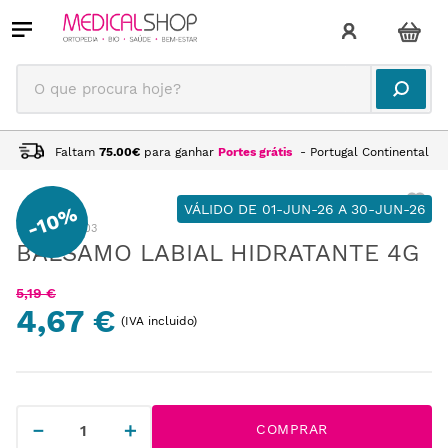
O que procura hoje?
Faltam
75.00
€
para ganhar
Portes grátis
- Portugal Continental
VÁLIDO DE 01-JUN-26 A 30-JUN-26
10%
-
:
CB223003
BÁLSAMO LABIAL HIDRATANTE 4G
5
,
19
€
4,67 €
(IVA incluido)
－
＋
COMPRAR