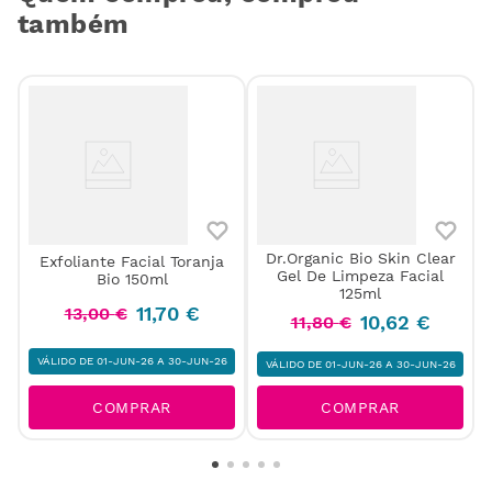
também
Dr.Organic Bio Skin Clear
m
Exfoliante Facial Toranja
Gel De Limpeza Facial
Bio 150ml
125ml
11
,
70
€
13
,
00
€
10
,
62
€
11
,
80
€
VÁLIDO DE 01-JUN-26 A 30-JUN-26
VÁLIDO DE 01-JUN-26 A 30-JUN-26
COMPRAR
COMPRAR