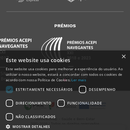
PRÉMIOS
×
Este website usa cookies
Este website usa cookies para melhorar a experiência do usuário. Ao
utilizar o nosso website, estará a concordar com todos os cookies de
acordo com nossa Política de Cookies.
Ler mais
ESTRITAMENTE NECESSÁRIOS
DESEMPENHO
DIRECIONAMENTO
FUNCIONALIDADE
Alguém de
Parque Infante
Armazém D
,
Portugal
, acabou
de comprar:
NÃO CLASSIFICADOS
MedicalShop - Saúde e Bem-Estar
Colchão Anti-Escaras de
2011-2026 | Todos os direitos reservados
Pressão Alternada com
MOSTRAR DETALHES