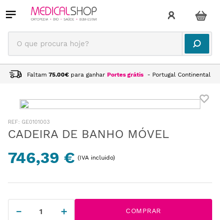
O que procura hoje?
Faltam
75.00
€
para ganhar
Portes grátis
- Portugal Continental
:
GE0101003
CADEIRA DE BANHO MÓVEL
746,39 €
(IVA incluido)
－
＋
COMPRAR