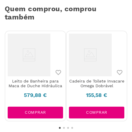
Quem comprou, comprou
também
Leito de Banheira para
Cadeira de Toilete Invacare
r
Maca de Duche Hidráulica
Omega Dobrável
579
,
88
€
155
,
58
€
COMPRAR
COMPRAR