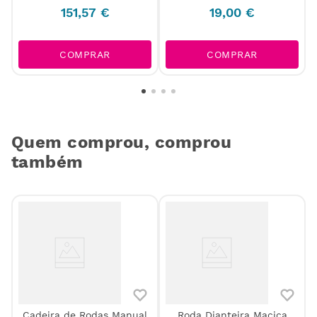
151
,
57
€
19
,
00
€
COMPRAR
COMPRAR
Quem comprou, comprou
também
Cadeira de Rodas Manual
Roda Dianteira Maciça