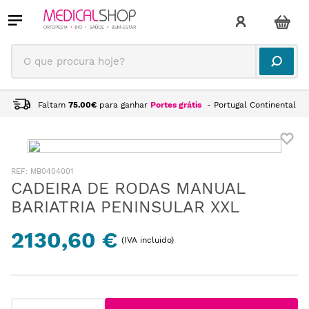
O que procura hoje?
Faltam
75.00
€
para ganhar
Portes grátis
- Portugal Continental
:
MB0404001
CADEIRA DE RODAS MANUAL
BARIATRIA PENINSULAR XXL
2130,60 €
(IVA incluido)