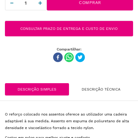
－
＋
COMPRAR
CONSULTAR PRAZO DE ENTREGA E CUSTO DE ENVIO
DESCRIÇÃO SIMPLES
DESCRIÇÃO TÉCNICA
O reforço colocado nos assentos oferece ao utilizador uma cadeira
adaptável à sua medida. Assento em espuma de poliuretano de alta
densidade e viscoelástico forrado a tecido nylon.
Costas em nylon para melhor ajuste e conforto.