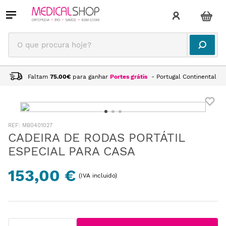
O que procura hoje?
Faltam
75.00
€
para ganhar
Portes grátis
- Portugal Continental
:
MB0401027
CADEIRA DE RODAS PORTÁTIL
ESPECIAL PARA CASA
153,00 €
(IVA incluido)