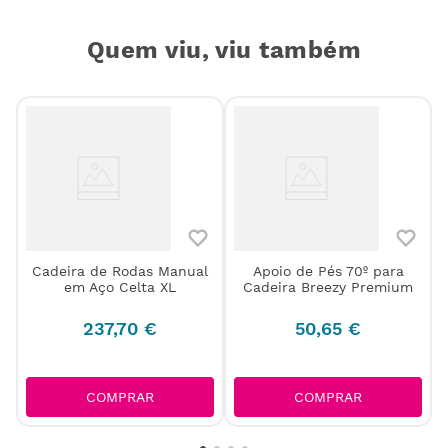
Quem viu, viu também
l
Cadeira de Rodas Manual
Apoio de Pés 70º para
em Aço Celta XL
Cadeira Breezy Premium
237
,
70
€
50
,
65
€
COMPRAR
COMPRAR