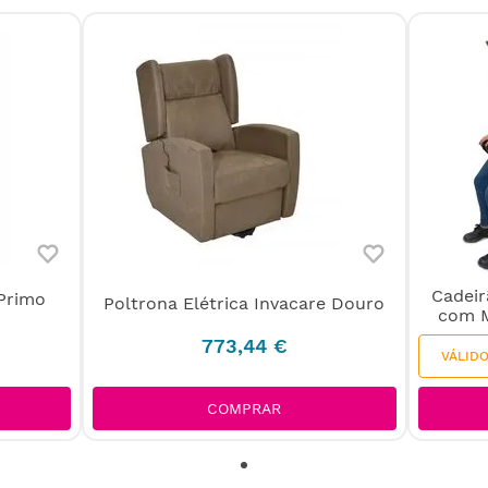
Cadeir
 Primo
Poltrona Elétrica Invacare Douro
com 
773
,
44
€
VÁLID
COMPRAR