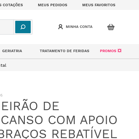
S COTAÇÕES
MEUS PEDIDOS
MEUS FAVORITOS
GERIATRIA
TRATAMENTO DE FERIDAS
PROMOS 💥
tal
05
EIRÃO DE
CANSO COM APOIO
BRAÇOS REBATÍVEL