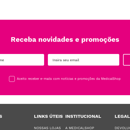
Receba novidades e promoções
Aceito receber e-mails com notícias e promoções da MedicalShop
S
LINKS ÚTEIS
INSTITUCIONAL
LEGAL
NOSSAS LOJAS
A MEDICALSHOP
DEVOLU