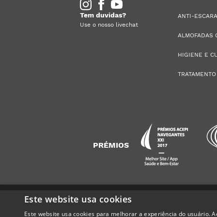
Tem duvidas?
ANTI-ESCAR
Use o nosso livechat
ALMOFADAS 
HIGIENE E C
TRATAMENTO
PRÉMIOS
Este website usa cookies
Este website usa cookies para melhorar a experiência do usuário. Ao
Alguém de
Lousada
,
Portugal
,