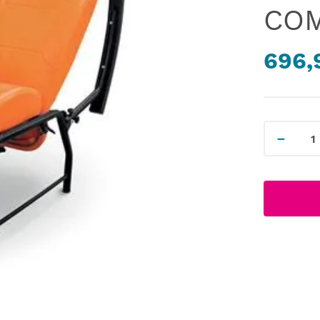
CO
696,
－