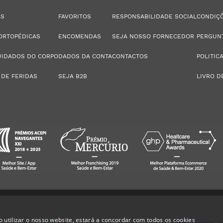
AS
FAVORITOS
RESPONSABILIDADE SOCIAL
CONDIÇÕ
ORTOPÉDICAS
ENCOMENDAS
SEJA NOSSO FORNECEDOR
PERGUN
UIDADOS DO CORPO
DADOS DA CONTA
CONTACTOS
POLITIC
 DE FERIDAS
SEJA B2B
LIVRO D
 utilizar o nosso website, estará a concordar com todos os cookies