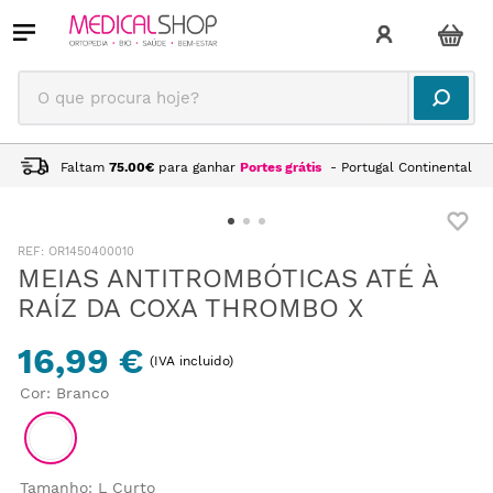
O que procura hoje?
Faltam
75.00
€
para ganhar
Portes grátis
- Portugal Continental
:
OR1450400010
MEIAS ANTITROMBÓTICAS ATÉ À
RAÍZ DA COXA THROMBO X
16,99 €
(IVA incluido)
Cor
:
Branco
Tamanho
:
L Curto