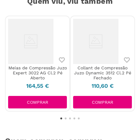
Quem viu, viu também
Meias de Compressão Juzo
Collant de Compressão
h
Expert 3022 AG Cl.2 Pé
Juzo Dynamic 3512 Cl.2 Pé
Aberto
Fechado
164
,
55
€
110
,
60
€
COMPRAR
COMPRAR