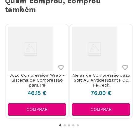
Quem comprou, comprou
também
Juzo Compression Wrap -
Meias de Compressão Juzo
.
Sistema de Compressão
Soft AG Antideslizante Cl.1
para Pé
Pé Fech
46
,
15
€
76
,
00
€
COMPRAR
COMPRAR