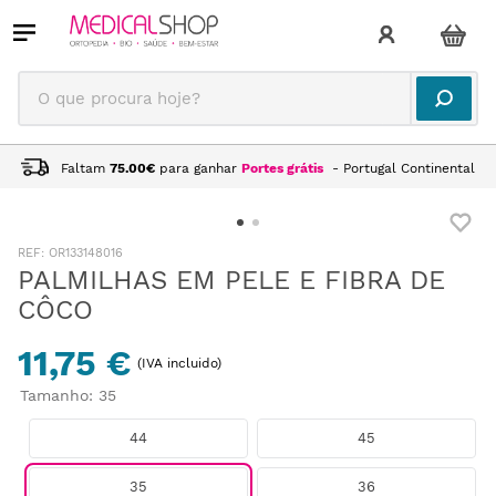
O que procura hoje?
Faltam
75.00
€
para ganhar
Portes grátis
- Portugal Continental
:
OR133148016
PALMILHAS EM PELE E FIBRA DE
CÔCO
11,75 €
(IVA incluido)
Tamanho
:
35
44
45
35
36