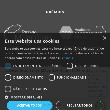
PRÉMIOS
×
Este website usa cookies
Este website usa cookies para melhorar a experiência do usuário. Ao
utilizar o nosso website, estará a concordar com todos os cookies de
acordo com nossa Política de Cookies.
Ler mais
ESTRITAMENTE NECESSÁRIOS
DESEMPENHO
Alguém de
Vila do
DIRECIONAMENTO
FUNCIONALIDADE
Conde
,
Portugal
,
acabou de
NÃO CLASSIFICADOS
comprar:
MedicalShop - Saúde e Bem-Estar
Desinfetante
2011-2026 | Todos os direitos reservados
MOSTRAR DETALHES
de Mãos
Sterillium
Desenvolvido por
ACEITAR TODOS
RECUSAR TODOS
(500 ml)