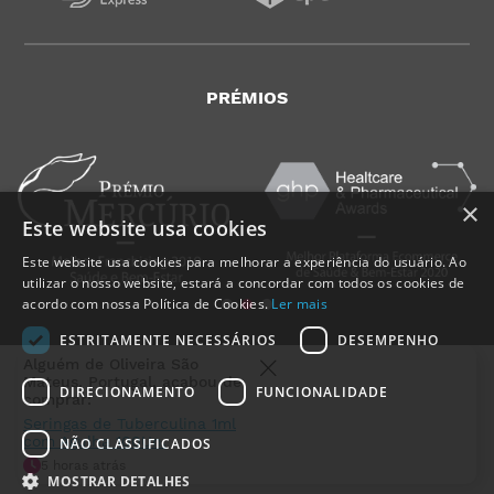
PRÉMIOS
×
Este website usa cookies
Este website usa cookies para melhorar a experiência do usuário. Ao
utilizar o nosso website, estará a concordar com todos os cookies de
acordo com nossa Política de Cookies.
Ler mais
ESTRITAMENTE NECESSÁRIOS
DESEMPENHO
Algué
Olivei
DIRECIONAMENTO
FUNCIONALIDADE
Mate
Portu
acabo
NÃO CLASSIFICADOS
compr
MedicalShop - Saúde e Bem-Estar
Serin
2011-2026 | Todos os direitos reservados
MOSTRAR DETALHES
Tuber