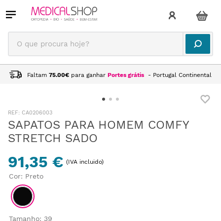
O que procura hoje?
Faltam
75.00
€
para ganhar
Portes grátis
- Portugal Continental
:
CA0206003
SAPATOS PARA HOMEM COMFY
STRETCH SADO
91,35 €
(IVA incluido)
Cor
:
Preto
Tamanho
:
39