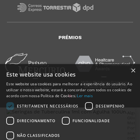
PRÉMIOS
×
Este website usa cookies
Este website usa cookies para melhorar a experiência do usuário. Ao
utilizar o nosso website, estará a concordar com todos os cookies de
acordo com nossa Política de Cookies.
Ler mais
ESTRITAMENTE NECESSÁRIOS
DESEMPENHO
Algué
Olivei
DIRECIONAMENTO
FUNCIONALIDADE
Mate
Portu
acabo
NÃO CLASSIFICADOS
compr
MedicalShop - Saúde e Bem-Estar