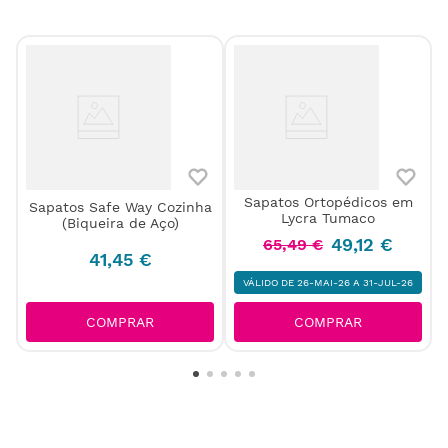
Sapatos Ortopédicos em
y
Sapatos Safe Way Cozinha
Lycra Tumaco
(Biqueira de Aço)
49
,
12
€
65
,
49
€
41
,
45
€
VÁLIDO DE 26-MAI-26 A 31-JUL-26
COMPRAR
COMPRAR