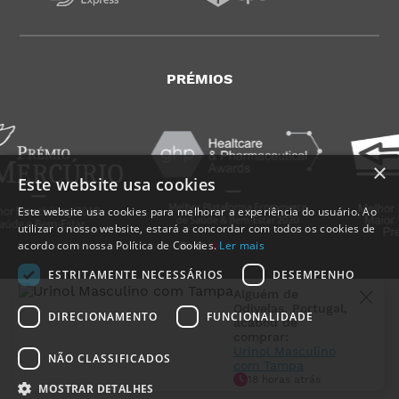
PRÉMIOS
×
Este website usa cookies
Este website usa cookies para melhorar a experiência do usuário. Ao
utilizar o nosso website, estará a concordar com todos os cookies de
acordo com nossa Política de Cookies.
Ler mais
ESTRITAMENTE NECESSÁRIOS
DESEMPENHO
Alguém de
Odivelas
,
Portugal
,
DIRECIONAMENTO
FUNCIONALIDADE
acabou de
comprar:
Urinol Masculino
NÃO CLASSIFICADOS
com Tampa
MedicalShop - Saúde e Bem-Estar
2011-2026 | Todos os direitos reservados
18 horas atrás
MOSTRAR DETALHES