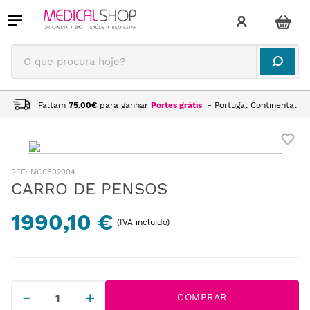
O que procura hoje?
Faltam
75.00
€
para ganhar
Portes grátis
- Portugal Continental
:
MC0602004
CARRO DE PENSOS
1990,10 €
(IVA incluido)
－
＋
COMPRAR