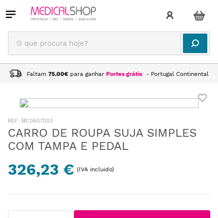
O que procura hoje?
Faltam
75.00
€
para ganhar
Portes grátis
- Portugal Continental
:
MC0607003
CARRO DE ROUPA SUJA SIMPLES
COM TAMPA E PEDAL
326,23 €
(IVA incluido)