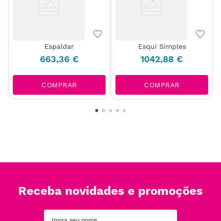
Espaldar
Esqui Simples
663
,
36
€
1042
,
88
€
COMPRAR
COMPRAR
Receba novidades e promoções