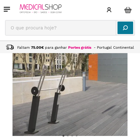
O que procura hoje?
Faltam
75.00
€
para ganhar
Portes grátis
- Portugal Continental