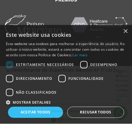
×
Este website usa cookies
Este website usa cookies para melhorar a experiência do usuário. Ao
utilizar o nosso website, estará a concordar com todos os cookies de
acordo com nossa Política de Cookies.
Ler mais
ESTRITAMENTE NECESSÁRIOS
DESEMPENHO
Alguém
Milhund
DIRECIONAMENTO
FUNCIONALIDADE
Portuga
acabou 
comprar
NÃO CLASSIFICADOS
Desinfe
MedicalShop - Saúde e Bem-Estar
de
2011-2026 | Todos os direitos reservados
MOSTRAR DETALHES
Superfí
Bacillol 
Desenvolvido por
ACEITAR TODOS
RECUSAR TODOS
Ltr.)
4 hora
atrás