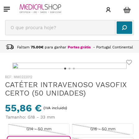
O que procura hoje?
Faltam
75.00
€
para ganhar
Portes grátis
- Portugal Continental
:
MM0222012
CATÉTER INTRAVENOSO VASOFIX
CERTO (50 UNIDADES)
55,86 €
(IVA incluido)
Tamanho
:
G18 - 33 mm
G14 - 50 mm
G16 - 50 mm