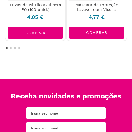
Luvas de Nitrilo Azul sem
Máscara de Proteção
Pó (100 unid.)
Lavável com Viseira
4
,
05
€
4
,
77
€
COMPRAR
COMPRAR
Receba novidades e promoções