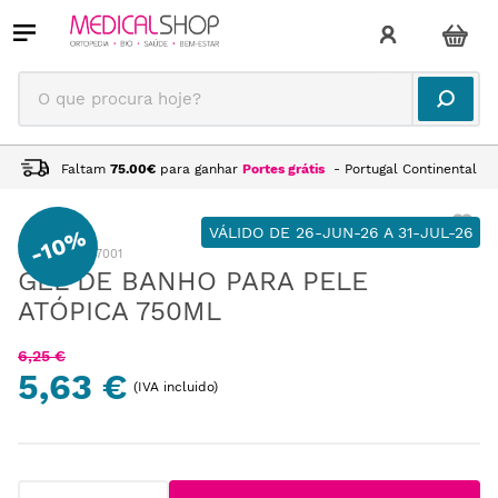
O que procura hoje?
Faltam
75.00
€
para ganhar
Portes grátis
- Portugal Continental
VÁLIDO DE 26-JUN-26 A 31-JUL-26
10%
-
:
VD153107001
GEL DE BANHO PARA PELE
ATÓPICA 750ML
6
,
25
€
5,63 €
(IVA incluido)