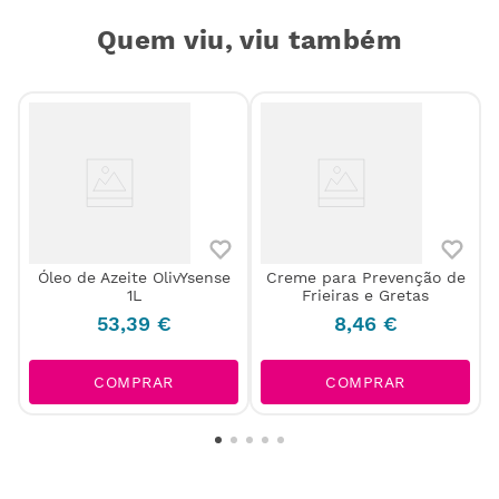
Quem viu, viu também
Óleo de Azeite OlivYsense
Creme para Prevenção de
5
1L
Frieiras e Gretas
53
,
39
€
8
,
46
€
COMPRAR
COMPRAR