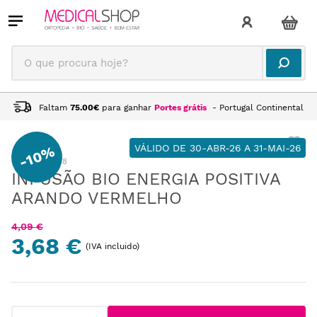
O que procura hoje?
Faltam
75.00
€
para ganhar
Portes grátis
- Portugal Continental
VÁLIDO DE 30-ABR-26 A 31-MAI-26
10%
-
:
AL215008
INFUSÃO BIO ENERGIA POSITIVA
ARANDO VERMELHO
4
,
09
€
3,68 €
(IVA incluido)