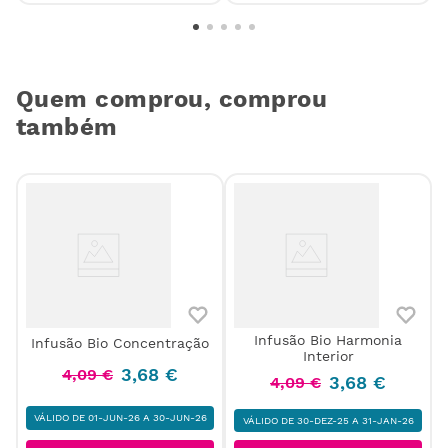
Quem comprou, comprou
também
Infusão Bio Harmonia
Infusão Bio Concentração
Interior
3
,
68
€
4
,
09
€
3
,
68
€
4
,
09
€
VÁLIDO DE 01-JUN-26 A 30-JUN-26
VÁLIDO DE 30-DEZ-25 A 31-JAN-26