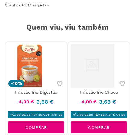
Quantidade: 17 saquetas
Quem viu, viu também
-
10%
Infusão Bio Digestão
Infusão Bio Choco
3
,
68
€
3
,
68
€
4
,
09
€
4
,
09
€
VÁLIDO DE 28-FEV-26 A 31-MAR-26
VÁLIDO DE 28-FEV-26 A 31-MAR-26
COMPRAR
COMPRAR