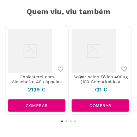
Quem viu, viu também
Cholesterol com
Solgar Ácido Fólico 400ug
L
Alcachofra 40 cápsulas
(100 Comprimidos)
21
,
19
€
7
,
11
€
COMPRAR
COMPRAR