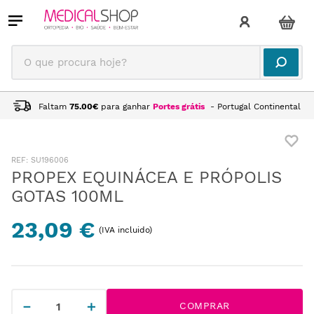
O que procura hoje?
Faltam
75.00
€
para ganhar
Portes grátis
- Portugal Continental
:
SU196006
PROPEX EQUINÁCEA E PRÓPOLIS
GOTAS 100ML
23,09 €
(IVA incluido)
－
＋
COMPRAR