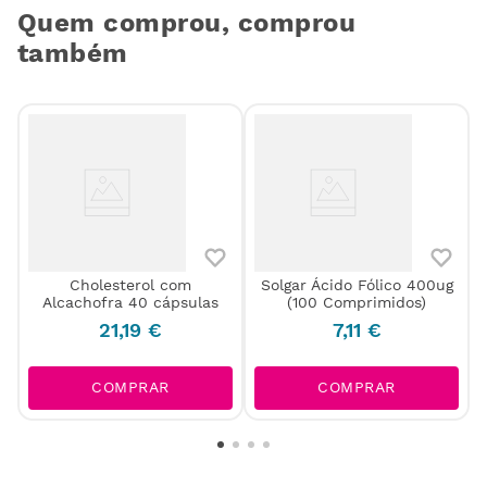
Quem comprou, comprou
também
Cholesterol com
Solgar Ácido Fólico 400ug
L
Alcachofra 40 cápsulas
(100 Comprimidos)
21
,
19
€
7
,
11
€
COMPRAR
COMPRAR