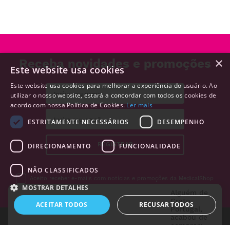
×
Receba novidades e promoções
Este website usa cookies
Este website usa cookies para melhorar a experiência do usuário. Ao
utilizar o nosso website, estará a concordar com todos os cookies de
acordo com nossa Política de Cookies.
Ler mais
ESTRITAMENTE NECESSÁRIOS
DESEMPENHO
Alguém de
Crato
,
REGISTRAR
DIRECIONAMENTO
FUNCIONALIDADE
Portugal
,
acabou de
comprar:
NÃO CLASSIFICADOS
Otoscópio
Aceito receber e-mails com notícias e promoções da MedicalShop
COMEDLIGHT
MOSTRAR DETALHES
FO cor: Azul
2 horas
ACEITAR TODOS
RECUSAR TODOS
atrás