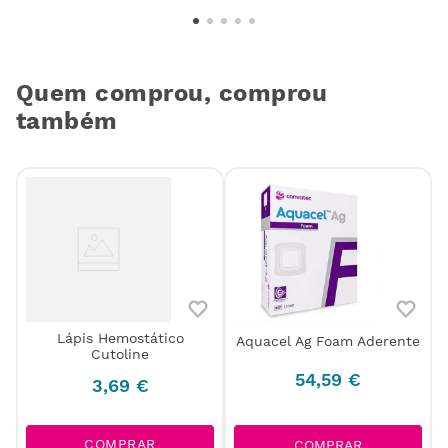
Quem comprou, comprou
também
Lápis Hemostático
Aquacel Ag Foam Aderente
-
Cutoline
s
54
,
59
€
3
,
69
€
COMPRAR
COMPRAR