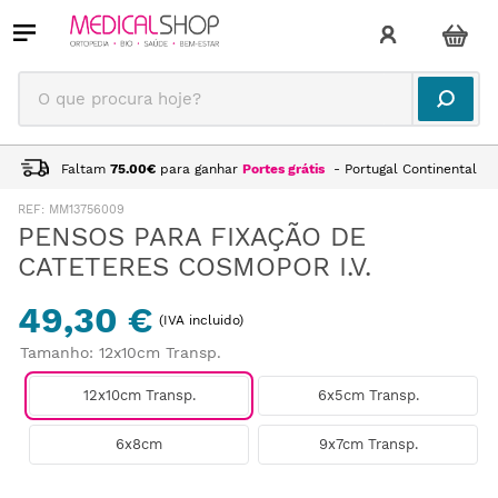
O que procura hoje?
Faltam
75.00
€
para ganhar
Portes grátis
- Portugal Continental
:
MM13756009
PENSOS PARA FIXAÇÃO DE
CATETERES COSMOPOR I.V.
49,30 €
(IVA incluido)
Tamanho
:
12x10cm Transp.
12x10cm Transp.
6x5cm Transp.
6x8cm
9x7cm Transp.