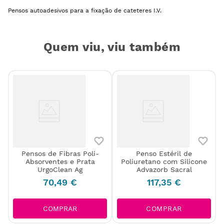
Pensos autoadesivos para a fixação de cateteres I.V.
Quem viu, viu também
Pensos de Fibras Poli-
Penso Estéril de
Absorventes e Prata
Poliuretano com Silicone
UrgoClean Ag
Advazorb Sacral
70
,
49
€
117
,
35
€
COMPRAR
COMPRAR