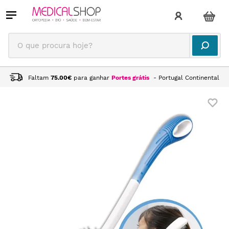
O que procura hoje?
Faltam
75.00
€
para ganhar
Portes grátis
- Portugal Continental