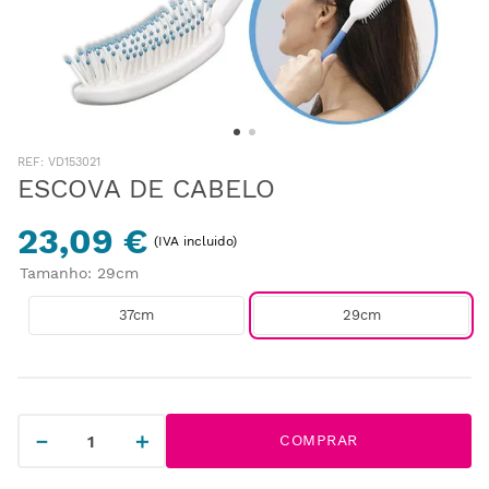
:
VD153021
ESCOVA DE CABELO
23,09 €
(IVA incluido)
Tamanho
:
29cm
37cm
29cm
－
＋
COMPRAR