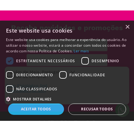
×
Receba novidades e promoções
Este website usa cookies
Este website usa cookies para melhorar a experiência do usuário. Ao
utilizar o nosso website, estará a concordar com todos os cookies de
acordo com nossa Política de Cookies.
Ler mais
ESTRITAMENTE NECESSÁRIOS
DESEMPENHO
Alguém de
Maia
,
DIRECIONAMENTO
FUNCIONALIDADE
REGISTRAR
Portugal
,
acabou de
comprar:
NÃO CLASSIFICADOS
Soro
Aceito receber e-mails com notícias e promoções da MedicalShop
Fisiológico
MOSTRAR DETALHES
5ml
Pharmaset
ACEITAR TODOS
RECUSAR TODOS
(30 un.)
22 horas
atrás
Estritamente necessários
Desempenho
Direcionamento