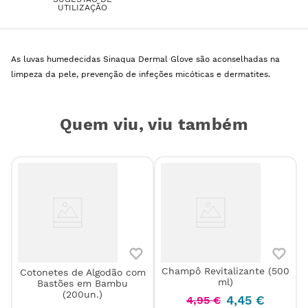
UTILIZAÇÃO
As luvas humedecidas Sinaqua Dermal Glove são aconselhadas na
limpeza da pele, prevenção de infeções micóticas e dermatites.
Quem viu, viu também
Champô Revitalizante (500
Cotonetes de Algodão com
5
ml)
Bastões em Bambu
(200un.)
4
,
45
€
4
,
95
€