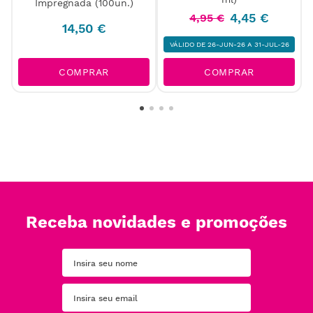
Impregnada (100un.)
4
,
45
€
4
,
95
€
14
,
50
€
VÁLIDO DE 26-JUN-26 A 31-JUL-26
COMPRAR
COMPRAR
Receba novidades e promoções