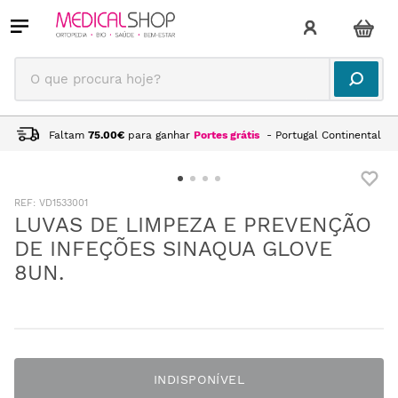
O que procura hoje?
Faltam
75.00
€
para ganhar
Portes grátis
- Portugal Continental
:
VD1533001
LUVAS DE LIMPEZA E PREVENÇÃO
DE INFEÇÕES SINAQUA GLOVE
8UN.
INDISPONÍVEL