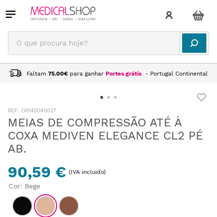
O que procura hoje?
Faltam
75.00
€
para ganhar
Portes grátis
- Portugal Continental
:
OR145040027
MEIAS DE COMPRESSÃO ATÉ À
COXA MEDIVEN ELEGANCE CL2 PÉ
AB.
90,59 €
(IVA incluido)
Cor
:
Bege