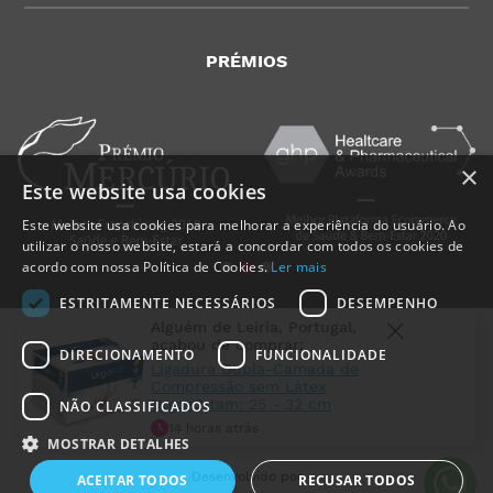
PRÉMIOS
×
Este website usa cookies
Este website usa cookies para melhorar a experiência do usuário. Ao
utilizar o nosso website, estará a concordar com todos os cookies de
acordo com nossa Política de Cookies.
Ler mais
ESTRITAMENTE NECESSÁRIOS
DESEMPENHO
Alguém de
Leiria
,
Portugal
,
acabou de comprar:
DIRECIONAMENTO
FUNCIONALIDADE
Ligadura Dupla-Camada de
Compressão sem Látex
UrgoK2 tam: 25 - 32 cm
NÃO CLASSIFICADOS
MedicalShop - Saúde e Bem-Estar
14 horas atrás
2011-2026 | Todos os direitos reservados
MOSTRAR DETALHES
Desenvolvido por
ACEITAR TODOS
RECUSAR TODOS