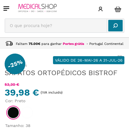
O que procura hoje?
Faltam
75.00
€
para ganhar
Portes grátis
- Portugal Continental
VÁLIDO DE 26-MAI-26 A 31-JUL-26
25%
-
:
CA125034
SAPATOS ORTOPÉDICOS BISTROF
53
,
30
€
39,98 €
(IVA incluido)
Cor
:
Preto
Tamanho
:
38