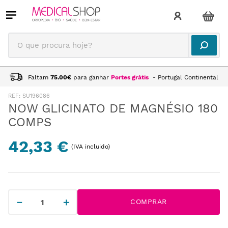
O que procura hoje?
Faltam
75.00
€
para ganhar
Portes grátis
- Portugal Continental
:
SU196086
NOW GLICINATO DE MAGNÉSIO 180
COMPS
42,33 €
(IVA incluido)
－
＋
COMPRAR