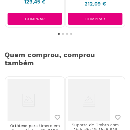
129
,
45
€
212
,
09
€
COMPRAR
COMPRAR
Quem comprou, comprou
também
Suporte de Ombro com
Ortótese para Úmero em
Abdução 15º Medi SAS