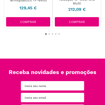
Termoplástico TP-6400
g
Multi
129
,
45
€
212
,
09
€
COMPRAR
COMPRAR
Receba novidades e promoções