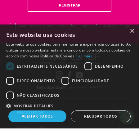
REGISTRAR
Aceito receber e-mails com notícias e promoções da MedicalShop
×
Este website usa cookies
Este website usa cookies para melhorar a experiência do usuário. Ao
utilizar o nosso website, estará a concordar com todos os cookies de
acordo com nossa Política de Cookies.
Ler mais
ESTRITAMENTE NECESSÁRIOS
DESEMPENHO
DIRECIONAMENTO
FUNCIONALIDADE
Tem duvidas?
Use o nosso livechat
NÃO CLASSIFICADOS
MOSTRAR DETALHES
Alguém de
São Brás de
PRODUTOS
+
Alportel
,
Portugal
, acabou de
ACEITAR TODOS
RECUSAR TODOS
comprar:
Luvas de Nitrilo Preto sem Pó
LINKS ÚTEIS
+
(100 un.) tam: M
21 horas atrás