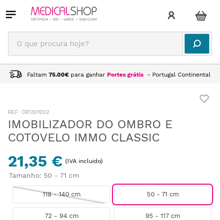
O que procura hoje?
Faltam
75.00
€
para ganhar
Portes grátis
- Portugal Continental
:
OR1301002
IMOBILIZADOR DO OMBRO E
COTOVELO IMMO CLASSIC
21,35 €
(IVA incluido)
Tamanho
:
50 - 71 cm
118 - 140 cm
50 - 71 cm
72 - 94 cm
95 - 117 cm