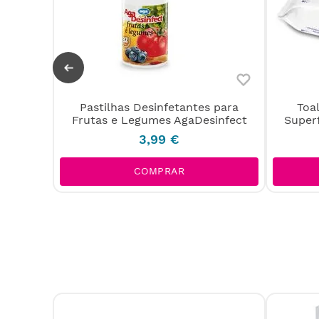
Pastilhas Desinfetantes para
Toa
el com
Frutas e Legumes AgaDesinfect
Superf
3
,
99
€
COMPRAR