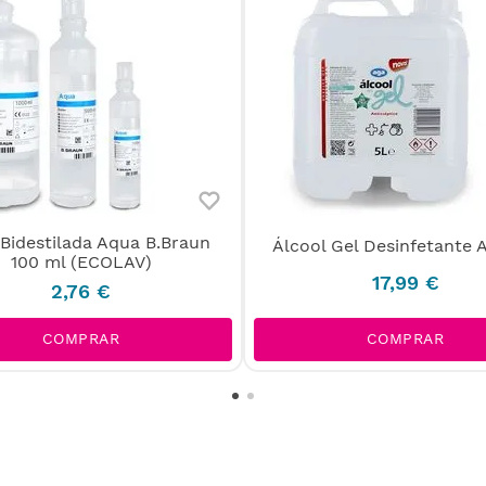
Bidestilada Aqua B.Braun
Álcool Gel Desinfetante 
100 ml (ECOLAV)
17
,
99
€
2
,
76
€
COMPRAR
COMPRAR