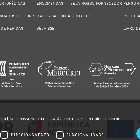
ORTOPÉDICAS
ENCOMENDAS
SEJA NOSSO FORNECEDOR
PERGUN
UIDADOS DO CORPO
DADOS DA CONTA
CONTACTOS
POLITIC
 DE FERIDAS
SEJA B2B
LIVRO D
 utilizar o nosso website, estará a concordar com todos os cookies
DIRECIONAMENTO
FUNCIONALIDADE