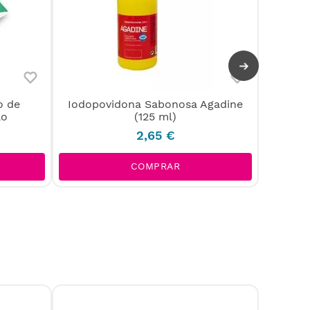
o de
Iodopovidona Sabonosa Agadine
Dispe
ão
(125 ml)
2
,
65
€
COMPRAR