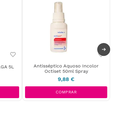
Antisséptico Aquoso Incolor
AGA 5L
Octiset 50ml Spray
9
,
88
€
COMPRAR