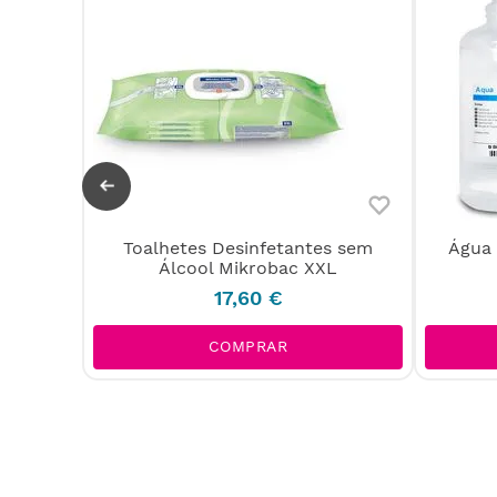
Toalhetes Desinfetantes sem
Água 
 com
Álcool Mikrobac XXL
l
17
,
60
€
COMPRAR