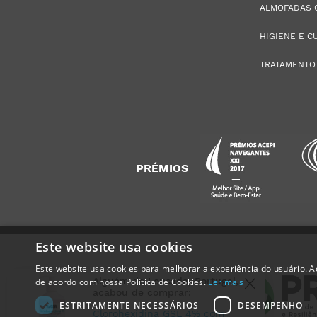
ALMOFADAS 
HIGIENE E C
TRATAMENTO
PRÉMIOS
Este website usa cookies
Este website usa cookies para melhorar a experiência do usuário. Ao
Alguém de
Lousada
,
Portugal
,
de acordo com nossa Política de Cookies.
Ler mais
acabou de comprar:
ESTRITAMENTE NECESSÁRIOS
DESEMPENHO
Clorohexidina GSL 4% com
Doseador 500 ml