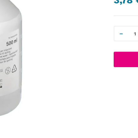
3,78 
－