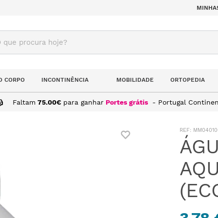
MINHA
ue procura hoje?
O CORPO
INCONTINÊNCIA
MOBILIDADE
ORTOPEDIA
Faltam
75.00
€
para ganhar
Portes grátis
- Portugal Continen
DA AQUA B.BRAUN 500ML (ECOTAINER)
:
MM04010
ÁGU
AQU
(EC