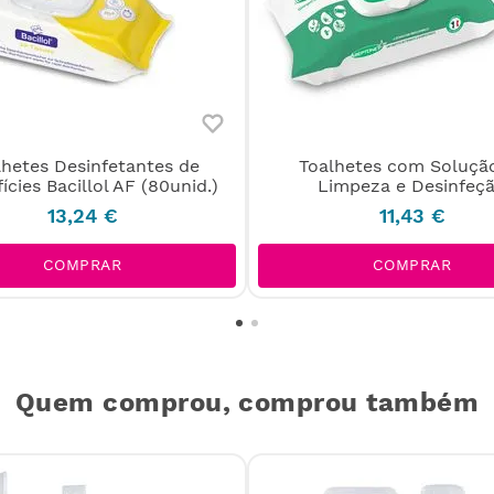
lhetes Desinfetantes de
Toalhetes com Soluçã
ícies Bacillol AF (80unid.)
Limpeza e Desinfeç
13
,
24
€
11
,
43
€
COMPRAR
COMPRAR
Quem comprou, comprou também