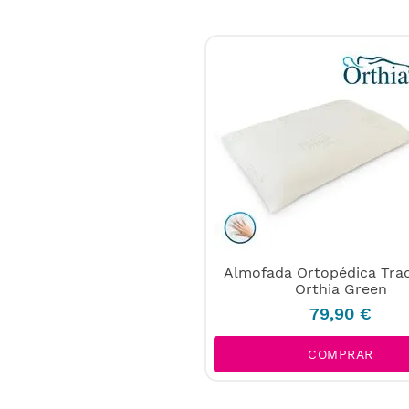
Almofada Ortopédica Trad
Orthia Green
79
,
90
€
COMPRAR