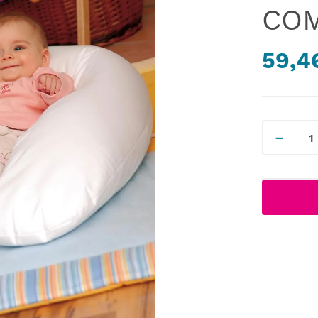
CO
59,4
－