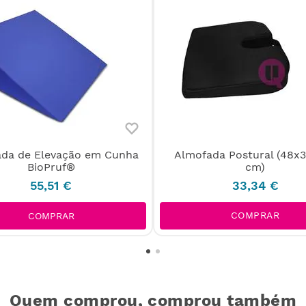
da de Elevação em Cunha
Almofada Postural (48x
BioPruf®
cm)
55
,
51
€
33
,
34
€
COMPRAR
COMPRAR
Quem comprou, comprou também