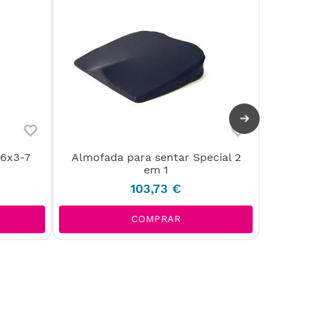
36x3-7
Almofada para sentar Special 2
Almo
em 1
103
,
73
€
COMPRAR