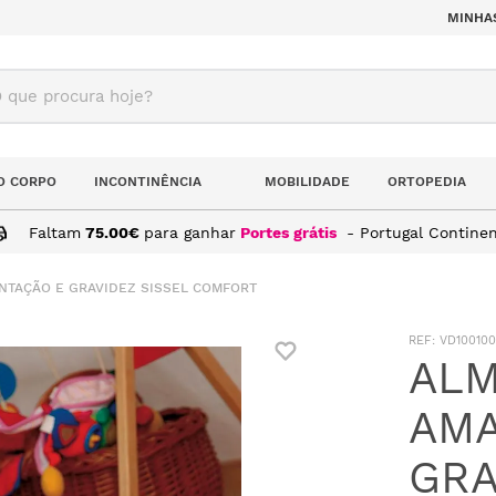
MINHA
ue procura hoje?
O CORPO
INCONTINÊNCIA
MOBILIDADE
ORTOPEDIA
Faltam
75.00
€
para ganhar
Portes grátis
- Portugal Continen
TAÇÃO E GRAVIDEZ SISSEL COMFORT
:
VD10010
ALM
AMA
GRA