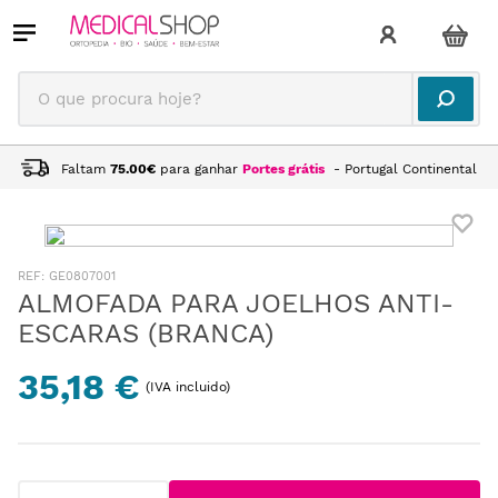
O que procura hoje?
Faltam
75.00
€
para ganhar
Portes grátis
- Portugal Continental
:
GE0807001
ALMOFADA PARA JOELHOS ANTI-
ESCARAS (BRANCA)
35,18 €
(IVA incluido)