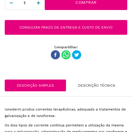
－
＋
COMPRAR
CONSULTAR PRAZO DE ENTREGA E CUSTO DE ENVIO
DESCRIÇÃO SIMPLES
DESCRIÇÃO TÉCNICA
Ionoderm produz correntes terapêuticas, adequado a tratamentos de
galvanização e de ionoforese.
Os dois tipos de corrente contínua permetem a utilização da mesma
para a galvanização, administração de medicamentos por ionoforese e