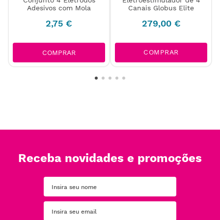
Adesivos com Mola
Canais Globus Elite
2
,
75
€
279
,
00
€
COMPRAR
COMPRAR
Receba novidades e promoções