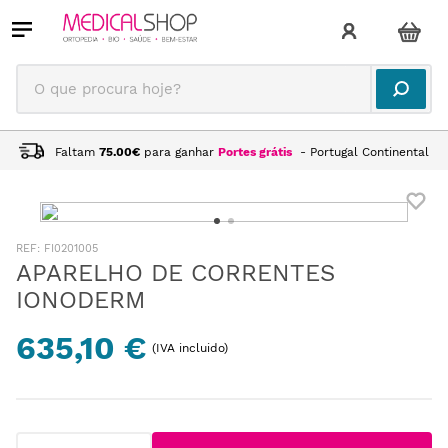
O que procura hoje?
Faltam
75.00
€
para ganhar
Portes grátis
- Portugal Continental
:
FI0201005
APARELHO DE CORRENTES
IONODERM
635,10 €
(IVA incluido)