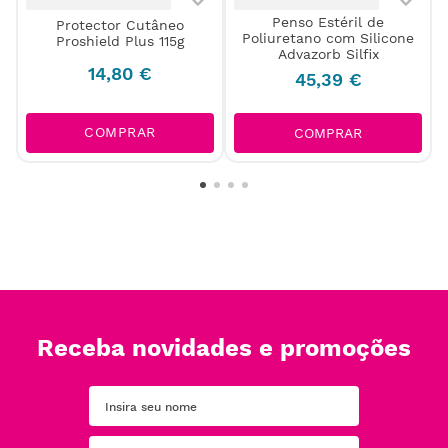
Penso Estéril de
Protector Cutâneo
Poliuretano com Silicone
Proshield Plus 115g
Advazorb Silfix
14
,
80
€
45
,
39
€
COMPRAR
COMPRAR
Receba novidades e promoções