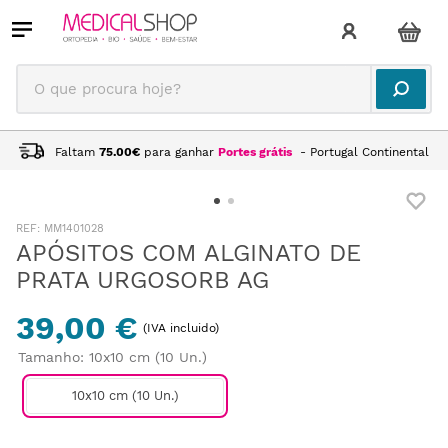
O que procura hoje?
Faltam
75.00
€
para ganhar
Portes grátis
- Portugal Continental
:
MM1401028
APÓSITOS COM ALGINATO DE
PRATA URGOSORB AG
39,00 €
(IVA incluido)
Tamanho
:
10x10 cm (10 Un.)
10x10 cm (10 Un.)