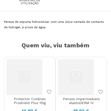
SUGESTÃO DE
UTILIZAÇÃO
Pensos de espuma hidrocelular com uma única camada de contacto
de hidrogel, à prova de água.
Quem viu, viu também
Protector Cutâneo
Pensos Impermeáveis
Proshield Plus 115g
elastoDERM IV
14
,
80
€
18
,
92
€