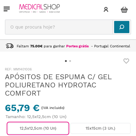
O que procura hoje?
Faltam
75.00
€
para ganhar
Portes grátis
- Portugal Continental
:
MM1401006
APÓSITOS DE ESPUMA C/ GEL
POLIURETANO HYDROTAC
COMFORT
65,79 €
(IVA incluido)
Tamanho
:
12,5x12,5cm (10 Un)
12,5x12,5cm (10 Un)
15x15cm (3 Un.)