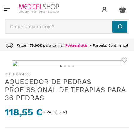
O que procura hoje?
Faltam
75.00
€
para ganhar
Portes grátis
- Portugal Continental
:
FI0304003
AQUECEDOR DE PEDRAS
PROFISSIONAL DE TERAPIAS PARA
36 PEDRAS
118,55 €
(IVA incluido)