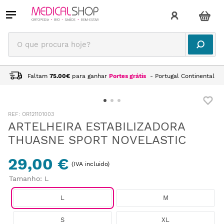
O que procura hoje?
Faltam
75.00
€
para ganhar
Portes grátis
- Portugal Continental
:
OR121101003
ARTELHEIRA ESTABILIZADORA
THUASNE SPORT NOVELASTIC
29,00 €
(IVA incluido)
Tamanho
:
L
L
M
S
XL