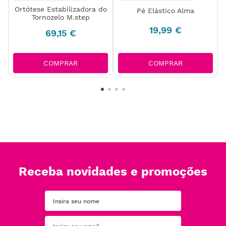
Ortótese Estabilizadora do
Pé Elástico Alma
Tornozelo M.step
19
,
99
€
69
,
15
€
COMPRAR
COMPRAR
Receba novidades e promoções