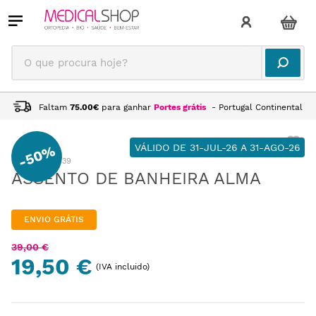
O que procura hoje?
Faltam
75.00
€
para ganhar
Portes grátis
- Portugal Continental
50%
VÁLIDO DE 31-JUL-26 A 31-AGO-26
-
:
GE0101039
ASSENTO DE BANHEIRA ALMA
ENVIO GRÁTIS
39
,
00
€
19,50 €
(IVA incluido)