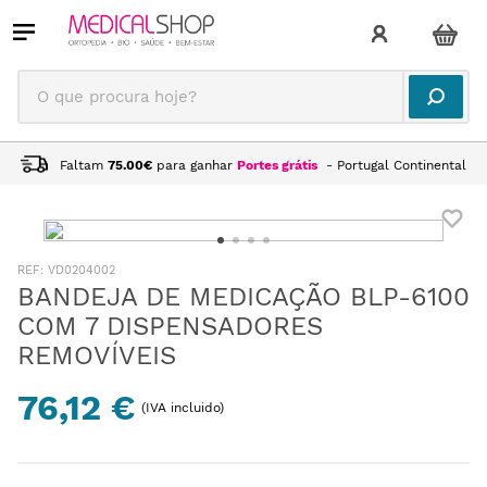
O que procura hoje?
Faltam
75.00
€
para ganhar
Portes grátis
- Portugal Continental
:
VD0204002
BANDEJA DE MEDICAÇÃO BLP-6100
COM 7 DISPENSADORES
REMOVÍVEIS
76,12 €
(IVA incluido)