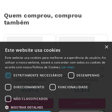
Quem comprou, comprou
também
×
Este website usa cookies
Este website usa cookies para melhorar a experiência do usuário. Ao
utilizar o nosso website, estará a concordar com todos os cookies de
acordo com nossa Política de Cookies.
Ler mais
ESTRITAMENTE NECESSÁRIOS
DESEMPENHO
0
Bandeja para 90 copos de
Bandeja para 28 copos de
medicação (copos
medicação (copos
incluídos)
incluídos)
DIRECIONAMENTO
FUNCIONALIDADE
93
,
67
€
22
,
35
€
NÃO CLASSIFICADOS
Alguém de
São Pedro da
COMPRAR
COMPRAR
Cova
,
Portugal
, acabou de
MOSTRAR DETALHES
comprar: