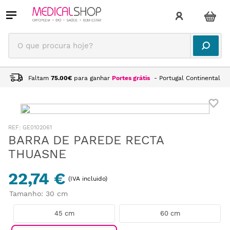
O que procura hoje?
Faltam
75.00
€
para ganhar
Portes grátis
- Portugal Continental
:
GE0102061
BARRA DE PAREDE RECTA
THUASNE
22,74 €
(IVA incluido)
Tamanho
:
30 cm
45 cm
60 cm