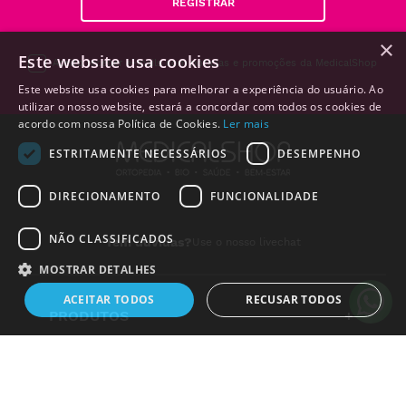
REGISTRAR
×
Este website usa cookies
Aceito receber e-mails com notícias e promoções da MedicalShop
Este website usa cookies para melhorar a experiência do usuário. Ao
utilizar o nosso website, estará a concordar com todos os cookies de
acordo com nossa Política de Cookies.
Ler mais
ESTRITAMENTE NECESSÁRIOS
DESEMPENHO
DIRECIONAMENTO
FUNCIONALIDADE
NÃO CLASSIFICADOS
Tem duvidas?
Use o nosso livechat
MOSTRAR DETALHES
ACEITAR TODOS
RECUSAR TODOS
Alguém de
Lisboa
,
Portugal
,
PRODUTOS
+
acabou de comprar:
Seringas de Insulina com
LINKS ÚTEIS
+
Agulha Micro Fine BD tam:
Estritamente necessários
Desempenho
Direcionamento
0,3x8mm (0,3 ml)
12 horas atrás
Funcionalidade
Não classificados