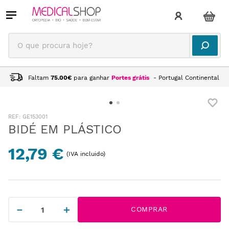
O que procura hoje?
Faltam
75.00
€
para ganhar
Portes grátis
- Portugal Continental
:
GE153001
BIDÉ EM PLÁSTICO
12,79 €
(IVA incluido)
－
＋
COMPRAR