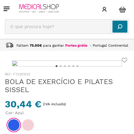
O que procura hoje?
Faltam
75.00
€
para ganhar
Portes grátis
- Portugal Continental
:
FT0201022
BOLA DE EXERCÍCIO E PILATES
SISSEL
30,44 €
(IVA incluido)
Cor
:
Azul