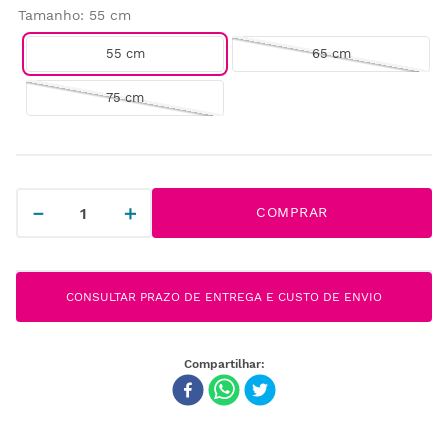
Tamanho
:
55 cm
55 cm
65 cm
75 cm
－
＋
COMPRAR
CONSULTAR PRAZO DE ENTREGA E CUSTO DE ENVIO