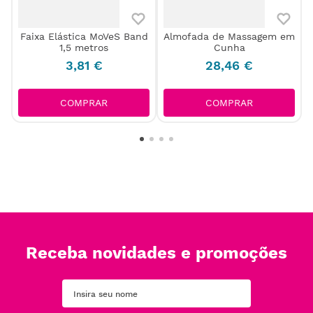
Faixa Elástica MoVeS Band
Almofada de Massagem em
1,5 metros
Cunha
3
,
81
€
28
,
46
€
COMPRAR
COMPRAR
Receba novidades e promoções