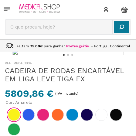
O que procura hoje?
Faltam
75.00
€
para ganhar
Portes grátis
- Portugal Continental
:
MB0401034
CADEIRA DE RODAS ENCARTÁVEL
EM LIGA LEVE TIGA FX
5809,86 €
(IVA incluido)
Cor
:
Amarelo