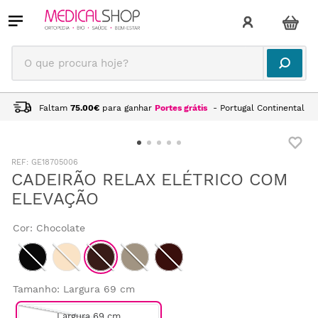
O que procura hoje?
Faltam
75.00
€
para ganhar
Portes grátis
- Portugal Continental
:
GE18705006
CADEIRÃO RELAX ELÉTRICO COM
ELEVAÇÃO
Cor
:
Chocolate
Tamanho
:
Largura 69 cm
Largura 69 cm