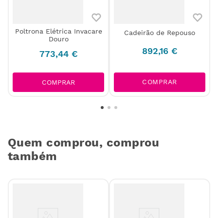
Poltrona Elétrica Invacare
Cadeirão de Repouso
e
Douro
892
,
16
€
773
,
44
€
COMPRAR
COMPRAR
Quem comprou, comprou
também