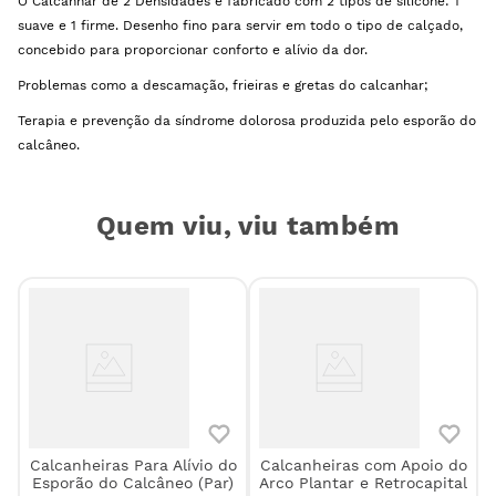
O Calcanhar de 2 Densidades é fabricado com 2 tipos de silicone: 1
suave e 1 firme. Desenho fino para servir em todo o tipo de calçado,
concebido para proporcionar conforto e alívio da dor.
Problemas como a descamação, frieiras e gretas do calcanhar;
Terapia e prevenção da síndrome dolorosa produzida pelo esporão do
calcâneo.
Quem viu, viu também
Calcanheiras Para Alívio do
Calcanheiras com Apoio do
Esporão do Calcâneo (Par)
Arco Plantar e Retrocapital