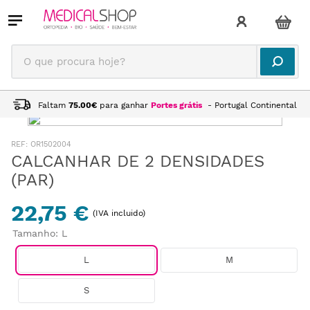
O que procura hoje?
Faltam
75.00
€
para ganhar
Portes grátis
- Portugal Continental
:
OR1502004
CALCANHAR DE 2 DENSIDADES
(PAR)
22,75 €
(IVA incluido)
Tamanho
:
L
L
M
S