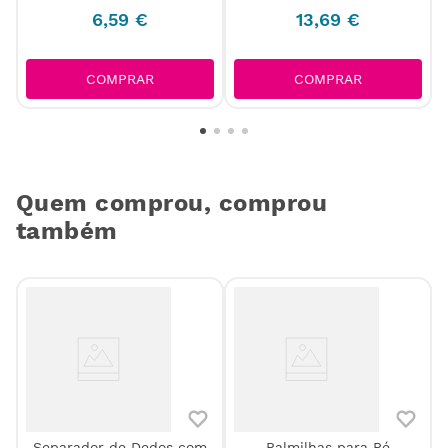
6
,
59
€
13
,
69
€
COMPRAR
COMPRAR
Quem comprou, comprou
também
Separador de Dedos com
Palmilhas para Pé