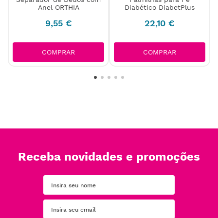
Anel ORTHIA
Diabético DiabetPlus
9
,
55
€
22
,
10
€
COMPRAR
COMPRAR
Receba novidades e promoções